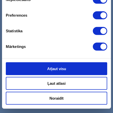
izvēle
Waze
+371 26817791
Google Maps
Preferences
M. Ķempes iela 2
Statistika
Waze
+371 26817721
Google Maps
Mārketings
Atļaut visu
Ļaut atlasi
Noraidīt