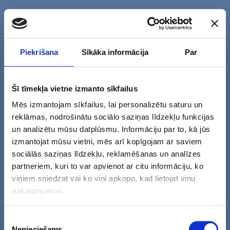
Piekrišana
Sīkāka informācija
Par
Kurā pilsētā vēlaties apmeklēt klīniku?
Šī tīmekļa vietne izmanto sīkfailus
Mēs izmantojam sīkfailus, lai personalizētu saturu un
reklāmas, nodrošinātu sociālo saziņas līdzekļu funkcijas
Rīga & Mārupe
un analizētu mūsu datplūsmu. Informāciju par to, kā jūs
izmantojat mūsu vietni, mēs arī kopīgojam ar saviem
+371 27903903
sociālās saziņas līdzekļu, reklamēšanas un analīzes
partneriem, kuri to var apvienot ar citu informāciju, ko
viņiem sniedzat vai ko viņi apkopo, kad lietojat viņu
pakalpojumus.
Liepāja
Piekrišanas
Sakņu iela 14
Nepieciešams